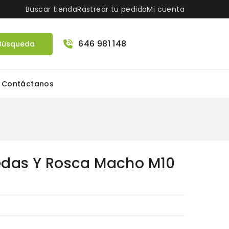
Buscar tienda
Rastrear tu pedido
Mi cuenta
646 981 148
Búsqueda
Contáctanos
edas Y Rosca Macho M10