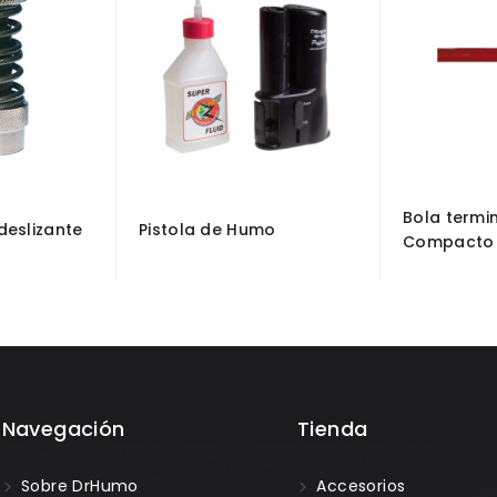
Bola termin
deslizante
Pistola de Humo
Compacto
Navegación
Tienda
Sobre DrHumo
Accesorios