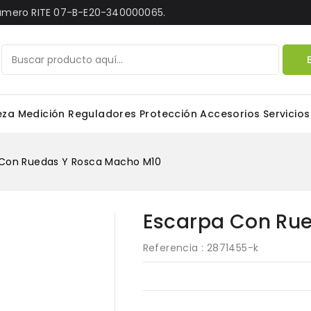
Número RITE 07-B-E20-340000065.
eza
Medición
Reguladores
Protección
Accesorios
Servicios
 Con Ruedas Y Rosca Macho M10
Escarpa Con Ru
Referencia
: 2871455-k