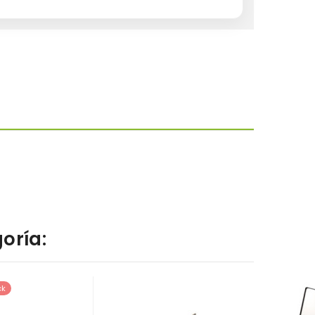
oría:
ck