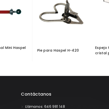
al Mini Haspel
Espejo 
Pie para Haspel H-420
cristal
Contáctanos
Llámanos: 646 981 148