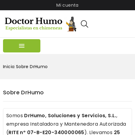
Mi cuenta

Inicio
Sobre DrHumo
Sobre DrHumo
Somos
DrHumo, Soluciones y Servicios, S.L.
,
empresa Instaladora y Mantenedora Autorizada
(
RITE nº 07-B-E20-340000065
). Llevamos
25