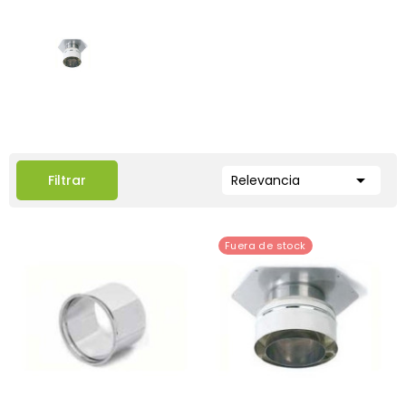

Filtrar
Relevancia
Fuera de stock